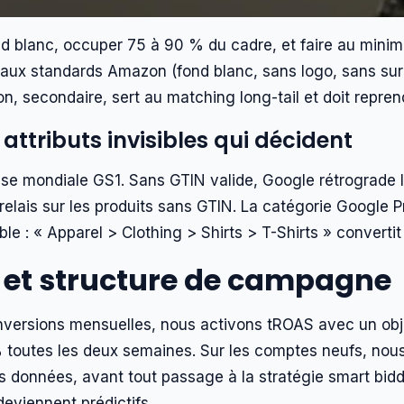
 fond blanc, occuper 75 à 90 % du cadre, et faire au min
aux standards Amazon (fond blanc, sans logo, sans sur
n, secondaire, sert au matching long-tail et doit repre
 attributs invisibles qui décident
se mondiale GS1. Sans GTIN valide, Google rétrograde la 
lais sur les produits sans GTIN. La catégorie Google Pro
le : « Apparel > Clothing > Shirts > T-Shirts » converti
s et structure de campagne
ersions mensuelles, nous activons tROAS avec un objec
% toutes les deux semaines. Sur les comptes neufs, nou
 données, avant tout passage à la stratégie smart bid
eviennent prédictifs.